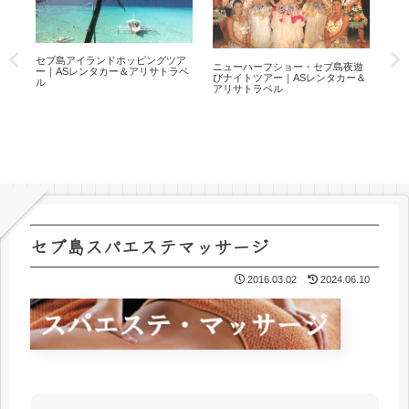
）
セブ島アイランドホッピングツア
ジ
ニューハーフショー・セブ島夜遊
アリ
ー｜ASレンタカー＆アリサトラベ
ー｜
びナイトツアー｜ASレンタカー＆
ル
ル
アリサトラベル
セブ島スパエステマッサージ
2016.03.02
2024.06.10