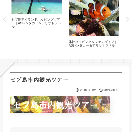
セブ島アイランドホッピングツア
ジ
｜
ー｜ASレンタカー＆アリサトラベ
ー｜
ル
ル
ル
体験ダイビング＆ファンダイブ｜
ASレンタカー＆アリサトラベル
セブ島市内観光ツアー
2016.03.02
2024.06.10