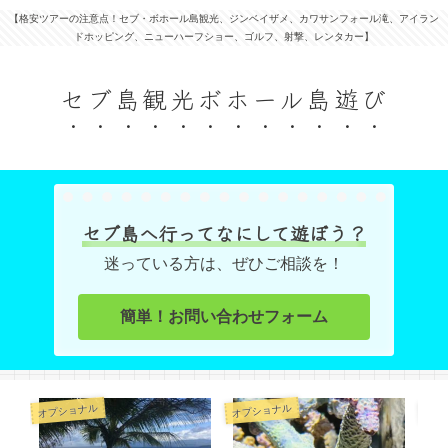
【格安ツアーの注意点！セブ・ボホール島観光、ジンベイザメ、カワサンフォール滝、アイラン
ドホッピング、ニューハーフショー、ゴルフ、射撃、レンタカー】
セブ島観光ボホール島遊び
セブ島へ行ってなにして遊ぼう？
迷っている方は、ぜひご相談を！
簡単！お問い合わせフォーム
オプショナル
オプショナル
オプ