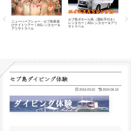
５
セブ島ボホール島（運転手付き）
ニューハーフショー・セブ島夜遊
セ
レンタカー｜ASレンタカー＆アリ
びナイトツアー｜ASレンタカー＆
ティ
サトラベル
アリサトラベル
サ
セブ島ダイビング体験
2016.03.02
2024.06.10