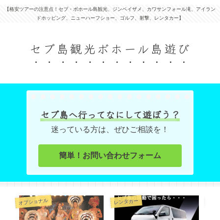
【格安ツアーの注意点！セブ・ボホール島観光、ジンベイザメ、カワサンフォール滝、アイラン
ドホッピング、ニューハーフショー、ゴルフ、射撃、レンタカー】
セブ島観光ボホール島遊び
セブ島へ行ってなにして遊ぼう？
迷っている方は、ぜひご相談を！
簡単！お問い合わせフォーム
オプショナル
オプ
レンタカー