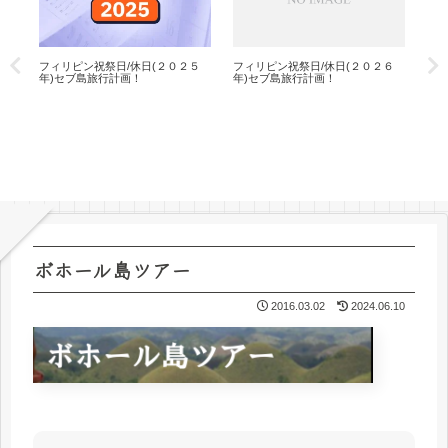
ア
フィリピン祝祭日/休日(２０２５
フィリピン祝祭日/休日(２０２６
セ
ラベ
年)セブ島旅行計画！
年)セブ島旅行計画！
ティ
サ
ボホール島ツアー
2016.03.02
2024.06.10