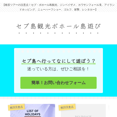
【格安ツアーの注意点！セブ・ボホール島観光、ジンベイザメ、カワサンフォール滝、アイラン
ドホッピング、ニューハーフショー、ゴルフ、射撃、レンタカー】
セブ島観光ボホール島遊び
セブ島へ行ってなにして遊ぼう？
迷っている方は、ぜひご相談を！
簡単！お問い合わせフォーム
オプ
祝日注意点
祝日注意点