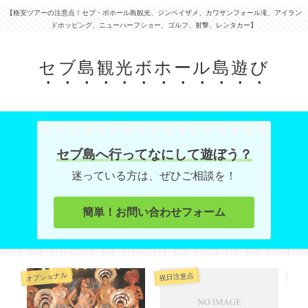
【格安ツアーの注意点！セブ・ボホール島観光、ジンベイザメ、カワサンフォール滝、アイラン
ドホッピング、ニューハーフショー、ゴルフ、射撃、レンタカー】
セブ島観光ボホール島遊び
セブ島へ行ってなにして遊ぼう？
迷っている方は、ぜひご相談を！
簡単！お問い合わせフォーム
オプショナル
オプ
祝日注意点