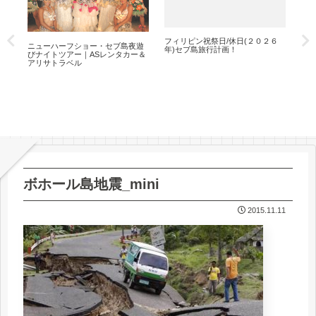
フィリピン祝祭日/休日(２０２６
セ
ニューハーフショー・セブ島夜遊
年)セブ島旅行計画！
ー｜
びナイトツアー｜ASレンタカー＆
ル
アリサトラベル
｜
ル
ボホール島地震_mini
2015.11.11