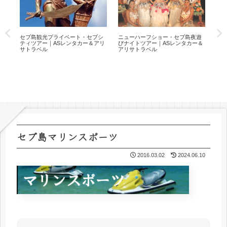
６
セ
セブ島観光プライベート・セブシ
ニューハーフショー・セブ島夜遊
プシ
ティツアー｜ASレンタカー＆アリ
びナイトツアー｜ASレンタカー＆
度
サトラベル
アリサトラベル
セブ島マリンスポーツ
2016.03.02
2024.06.10