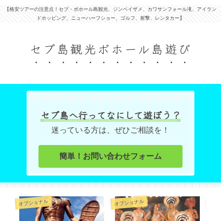
【格安ツアーの注意点！セブ・ボホール島観光、ジンベイザメ、カワサンフォール滝、アイラン
ドホッピング、ニューハーフショー、ゴルフ、射撃、レンタカー】
セブ島観光ボホール島遊び
セブ島へ行ってなにして遊ぼう？
迷っている方は、ぜひご相談を！
簡単！お問い合わせフォーム
オプショナル
オプショナル
オプ