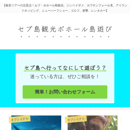
【格安ツアーの注意点！セブ・ボホール島観光、ジンベイザメ、カワサンフォール滝、アイラン
ドホッピング、ニューハーフショー、ゴルフ、射撃、レンタカー】
セブ島観光ボホール島遊び
セブ島へ行ってなにして遊ぼう？
迷っている方は、ぜひご相談を！
簡単！お問い合わせフォーム
オプショナル
オプショナル
オプ