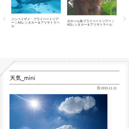
ト
ジンベイザメ・プライベートツア
セ
ボホール島プライベートツアー｜
サト
ー｜ASレンタカー＆アリサトラベ
プシ
ASレンタカー＆アリサトラベル
ル
度
天気_mini
2015.11.11