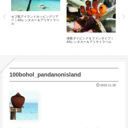
）
セブ島アイランドホッピングツア
フィ
アリ
ー｜ASレンタカー＆アリサトラベ
年)
ル
体験ダイビング＆ファンダイブ｜
ASレンタカー＆アリサトラベル
100bohol_pandanonisland
2015.11.18