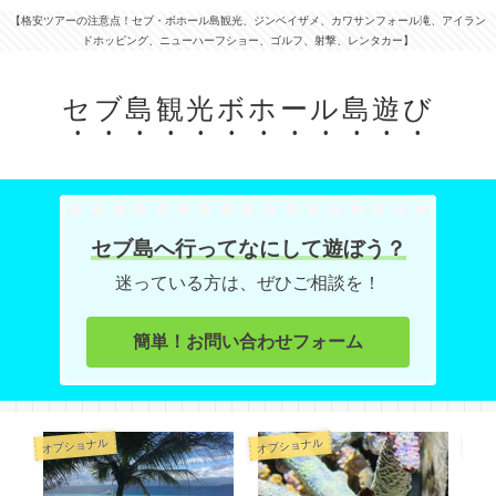
【格安ツアーの注意点！セブ・ボホール島観光、ジンベイザメ、カワサンフォール滝、アイラン
ドホッピング、ニューハーフショー、ゴルフ、射撃、レンタカー】
セブ島観光ボホール島遊び
セブ島へ行ってなにして遊ぼう？
迷っている方は、ぜひご相談を！
簡単！お問い合わせフォーム
オプショナル
オプショナル
祝日