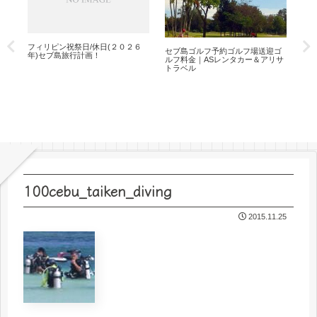
）
フィリピン祝祭日/休日(２０２６
セブ島ゴルフ予約ゴルフ場送迎ゴ
ボ
アリ
年)セブ島旅行計画！
ルフ料金｜ASレンタカー＆アリサ
AS
トラベル
100cebu_taiken_diving
2015.11.25