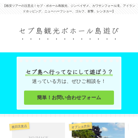
【格安ツアーの注意点！セブ・ボホール島観光、ジンベイザメ、カワサンフォール滝、アイラン
ドホッピング、ニューハーフショー、ゴルフ、射撃、レンタカー】
セブ島観光ボホール島遊び
セブ島へ行ってなにして遊ぼう？
迷っている方は、ぜひご相談を！
簡単！お問い合わせフォーム
オプショナル
オプ
祝日注意点