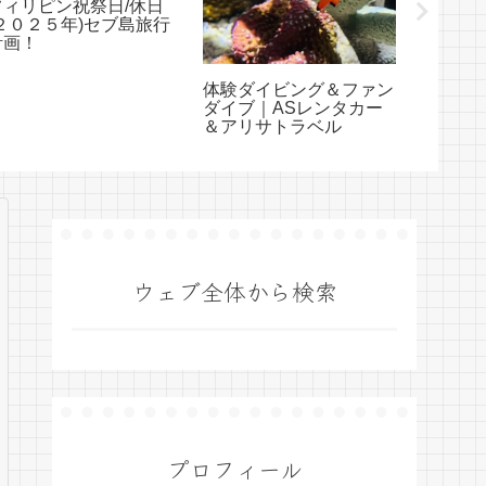
フィリピン祝祭日/休日
ボホー
(２０２５年)セブ島旅行
ツアー｜
計画！
＆アリ
体験ダイビング＆ファン
ダイブ｜ASレンタカー
＆アリサトラベル
ウェブ全体から検索
プロフィール