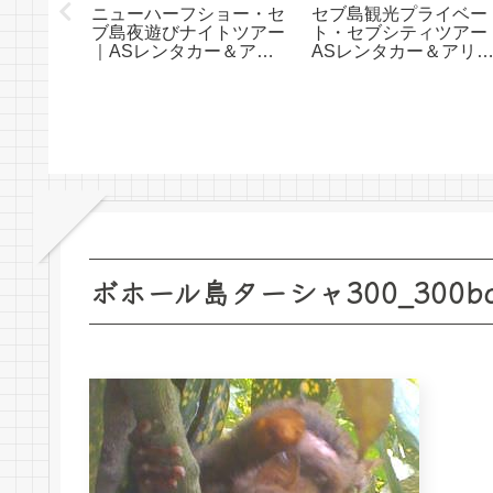
島（運転
ニューハーフショー・セ
セブ島観光プライベー
カー｜
ブ島夜遊びナイトツアー
ト・セブシティツアー
＆アリサ
｜ASレンタカー＆アリ
ASレンタカー＆アリ
サトラベル
トラベル
ボホール島ターシャ300_300bohol