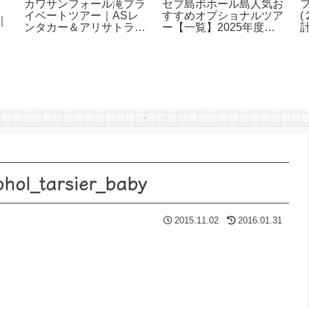
カワサンフォール滝プラ
セブ島ボホール島人気お
イベートツアー｜ASレ
すすめオプショナルツア
｜
ンタカー＆アリサトラベ
ー【一覧】2025年度版
サ
ル
アリサトラベル
_tarsier_baby
2015.11.02
2016.01.31