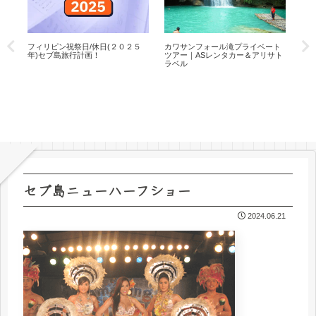
フィリピン祝祭日/休日(２０２５
カワサンフォール滝プライベート
遊
セ
年)セブ島旅行計画！
ツアー｜ASレンタカー＆アリサト
ー＆
ティ
ラベル
サ
セブ島ニューハーフショー
2024.06.21