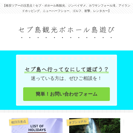
【格安ツアーの注意点！セブ・ボホール島観光、ジンベイザメ、カワサンフォール滝、アイラン
ドホッピング、ニューハーフショー、ゴルフ、射撃、レンタカー】
セブ島観光ボホール島遊び
セブ島へ行ってなにして遊ぼう？
迷っている方は、ぜひご相談を！
簡単！お問い合わせフォーム
オプショナル
オプ
祝日注意点