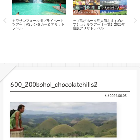
）
カワサンフォール滝プライベート
セブ島ボホール島人気おすすめオ
セ
アリ
ツアー｜ASレンタカー＆アリサト
プショナルツアー【一覧】2025年
ルフ
ラベル
度版アリサトラベル
ト
600_200bohol_chocolatehills2
2024.06.05