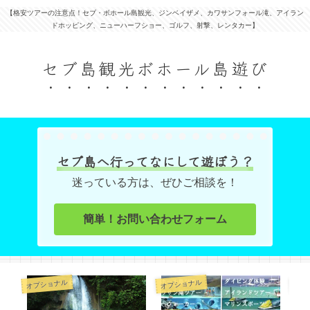
【格安ツアーの注意点！セブ・ボホール島観光、ジンベイザメ、カワサンフォール滝、アイラン
ドホッピング、ニューハーフショー、ゴルフ、射撃、レンタカー】
セブ島観光ボホール島遊び
セブ島へ行ってなにして遊ぼう？
迷っている方は、ぜひご相談を！
簡単！お問い合わせフォーム
オプショナル
オプショナル
オプ