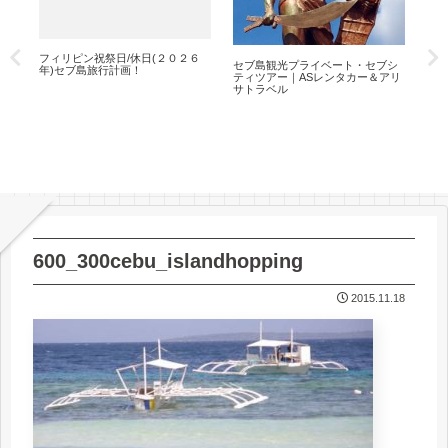
フィリピン祝祭日/休日(２０２６
セ
｜
セブ島観光プライベート・セブシ
年)セブ島旅行計画！
プシ
ル
ティツアー｜ASレンタカー＆アリ
度
サトラベル
600_300cebu_islandhopping
2015.11.18