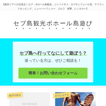
【格安ツアーの注意点！セブ・ボホール島観光、ジンベイザメ、カワサンフォール滝、アイラン
ドホッピング、ニューハーフショー、ゴルフ、射撃、レンタカー】
セブ島観光ボホール島遊び
セブ島へ行ってなにして遊ぼう？
迷っている方は、ぜひご相談を！
簡単！お問い合わせフォーム
オプショナル
オプ
祝日注意点