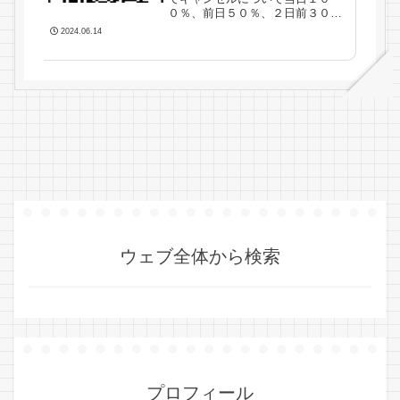
０％、前日５０％、２日前３０％
がキャンセル料です。３日以上前
2024.06.14
のキャンセルは無料予約変更につ
いて基本、変更料金は頂いており
ません。ご相談ください予約状況
や内容によっては変更できない場
合がございます。予めご了承くだ
さい空港や港の出迎えについて当
日...
ウェブ全体から検索
プロフィール