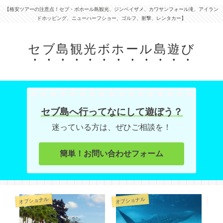
【格安ツアーの注意点！セブ・ボホール島観光、ジンベイザメ、カワサンフォール滝、アイラン
ドホッピング、ニューハーフショー、ゴルフ、射撃、レンタカー】
セブ島観光ボホール島遊び
セブ島へ行ってなにして遊ぼう？
迷っている方は、ぜひご相談を！
簡単！お問い合わせフォーム
オプショナル
オプショナル
レン