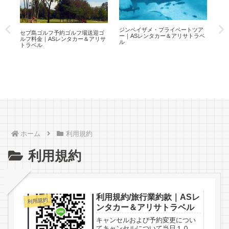
６
ジンベイザメ・プライベートツア
セ
セブ島ゴルフ予約ゴルフ場送迎ゴ
ー｜ASレンタカー＆アリサトラベ
レン
ルフ料金｜ASレンタカー＆アリサ
ル
サ
トラベル
ホーム
利用規約
利用規約
利用規約/旅行業約款｜ASレ
利用規約
ンタカー＆アリサトラベル
キャンセルおよび予約変更につい
てキャンセルについて当日１０