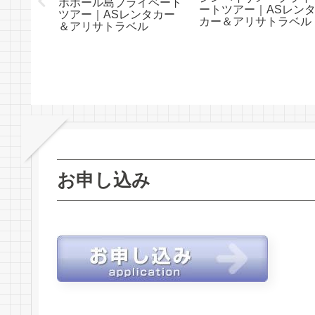
約ゴルフ
ボホール島プライベート
ートツアー｜ASレン
金｜AS
ツアー｜ASレンタカー
カー＆アリサトラベル
リサトラ
＆アリサトラベル
お申し込み