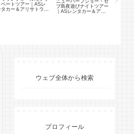
ニューハーフショー・セ
イベートツアー｜ASレ
すすめ
ブ島夜遊びナイトツアー
ンタカー＆アリサトラベ
ー【一覧
｜ASレンタカー＆アリ
ル
アリサ
サトラベル
ウェブ全体から検索
プロフィール