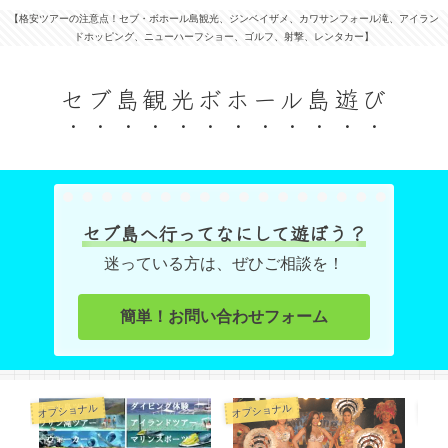
【格安ツアーの注意点！セブ・ボホール島観光、ジンベイザメ、カワサンフォール滝、アイラン
ドホッピング、ニューハーフショー、ゴルフ、射撃、レンタカー】
セブ島観光ボホール島遊び
セブ島へ行ってなにして遊ぼう？
迷っている方は、ぜひご相談を！
簡単！お問い合わせフォーム
オプショナル
オプショナル
オプ