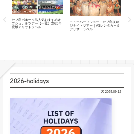
ト
セブ島ボホール島人気おすすめオ
ニューハーフショー・セブ島夜遊
サト
プショナルツアー【一覧】2025年
びナイトツアー｜ASレンタカー＆
度版アリサトラベル
アリサトラベル
体
AS
2026-holidays
2025.09.12