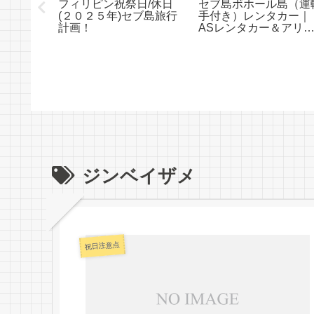
フィリピン祝祭日/休日
セブ島ボホール島（運
イベート
(２０２５年)セブ島旅行
手付き）レンタカー｜
ンタカー
計画！
ASレンタカー＆アリ
ル
トラベル
ジンベイザメ
祝日注意点