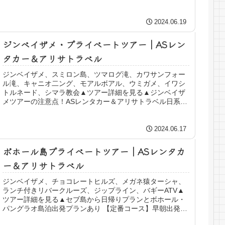
他、マンタユパン滝もあり自然が大好きな旅行者にはオス
スメの貸切プライベート、弊社の特別なオプ...
2024.06.19
ジンベイザメ・プライベートツアー｜ASレン
タカー＆アリサトラベル
ジンベイザメ、スミロン島、ツマログ滝、カワサンフォー
ル滝、キャニオ二ング、モアルボアル、ウミガメ、イワシ
トルネード、シマラ教会▲ツアー詳細を見る▲ジンベイザ
メツアーの注意点！ASレンタカー＆アリサトラベル日系レ
ンタカー会社ではリピーター率セブ島ナンバーワン！その
会社が組んだオプショナルツアーですから...
2024.06.17
ボホール島プライベートツアー｜ASレンタカ
ー＆アリサトラベル
ジンベイザメ、チョコレートヒルズ、メガネ猿ターシャ、
ランチ付きリバークルーズ、ジップライン、バギーATV▲
ツアー詳細を見る▲セブ島から日帰りプランとボホール・
パングラオ島泊出発プランあり 【定番コース】早朝出発プ
ラン ツアー料金：貸切プライベートツアー、ホテル送迎、