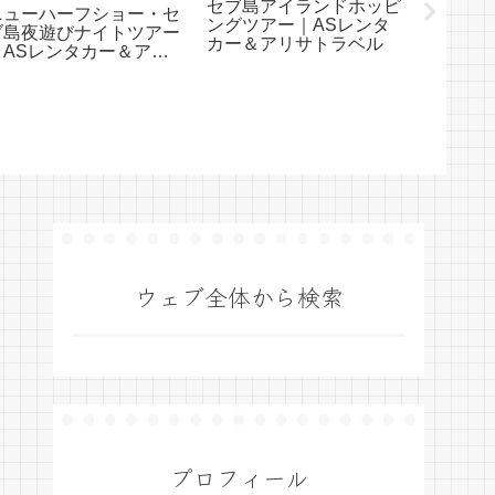
セブ島アイランドホッピ
フィリピ
ニューハーフショー・セ
ングツアー｜ASレンタ
(２０２
ブ島夜遊びナイトツアー
カー＆アリサトラベル
計画！
｜ASレンタカー＆アリ
サトラベル
ウェブ全体から検索
プロフィール