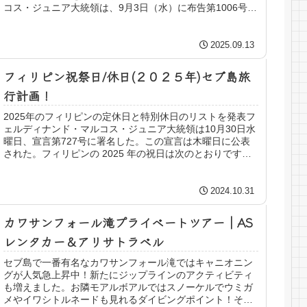
コス・ジュニア大統領は、9月3日（水）に布告第1006号を
発布、この布告は9月4日（木）に公表。2026年の通常の祝
日と特別休業日は以下...
2025.09.13
フィリピン祝祭日/休日(２０２５年)セブ島旅
行計画！
2025年のフィリピンの定休日と特別休日のリストを発表フ
ェルディナンド・マルコス・ジュニア大統領は10月30日水
曜日、宣言第727号に署名した。この宣言は木曜日に公表
された。フィリピンの 2025 年の祝日は次のとおりです。
フィリピンの祝祭日2025年の発表がありました。特にフィ
リピンセブ島留学の留...
2024.10.31
カワサンフォール滝プライベートツアー｜AS
レンタカー＆アリサトラベル
セブ島で一番有名なカワサンフォール滝ではキャニオニン
グが人気急上昇中！新たにジップラインのアクティビティ
も増えました。お隣モアルボアルではスノーケルでウミガ
メやイワシトルネードも見れるダイビングポイント！その