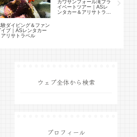
カワサンフォール滝プラ
ニュー
イベートツアー｜ASレ
ブ島夜
ンタカー＆アリサトラベ
｜ASレ
ル
サトラ
体験ダイビング＆ファン
ダイブ｜ASレンタカー
＆アリサトラベル
ウェブ全体から検索
プロフィール