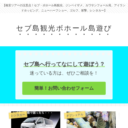
【格安ツアーの注意点！セブ・ボホール島観光、ジンベイザメ、カワサンフォール滝、アイラン
ドホッピング、ニューハーフショー、ゴルフ、射撃、レンタカー】
セブ島観光ボホール島遊び
セブ島へ行ってなにして遊ぼう？
迷っている方は、ぜひご相談を！
簡単！お問い合わせフォーム
オプショナル
オプ
レンタカー