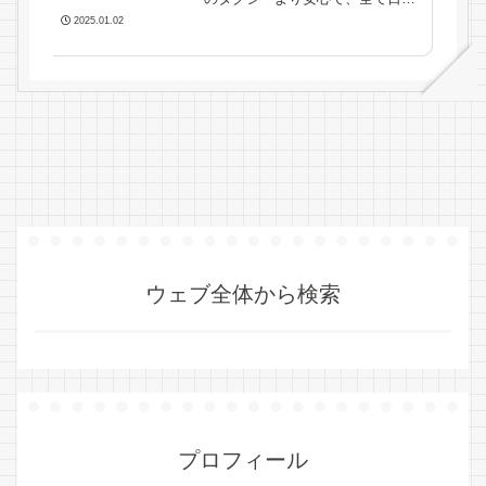
車で運転手付きなので安全、事前
2025.01.02
予約でグラブGrabより確実、日本
語でお問い合わせから予約まで出
来るので快適、セブを熟知したス
タッフがアドバイスおよびコーデ
ィネートするので感動旅行プラン
をご提案させていただきます...
ウェブ全体から検索
プロフィール