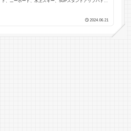
ド、ニーボード、水上スキー、SUPスタンドアップパド
ル、スキーチューブ、シーカヤック、パドルボートと一通
り揃いアイランドホッピングや組み合わせで...
2024.06.21