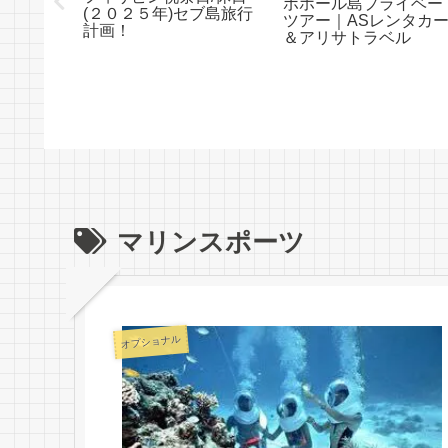
ボホール島プライベー
｜ASレ
(２０２５年)セブ島旅行
ツアー｜ASレンタカ
サトラベ
計画！
＆アリサトラベル
マリンスポーツ
オプショナル