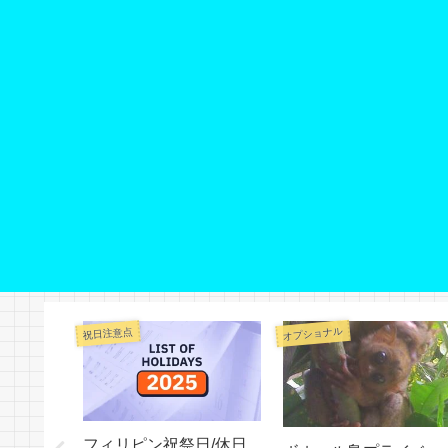
オプショナル
祝日注意点
ル滝プラ
フィリピン祝祭日/休日