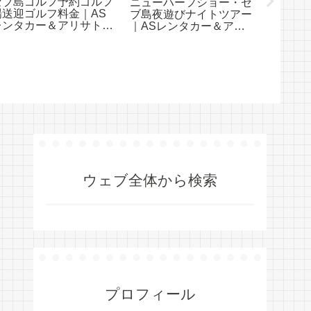
セブ島ゴルフ予約ゴルフ
ニューハーフショー・セ
すすめ
場送迎ゴルフ料金｜AS
ブ島夜遊びナイトツアー
ー【一覧
レンタカー＆アリサトラ
｜ASレンタカー＆アリ
アリサ
ベル
サトラベル
ウェブ全体から検索
プロフィール